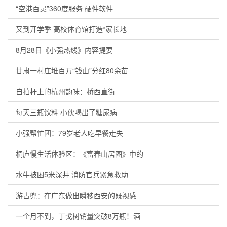
“空港百灵”360度服务 硬件软件
又到开学季 高校体育馆打造“家长地
8月28日《小强热线》内容提要
甘肃一村庄堆百万“钱山”分红80余苗
自拍杆上的杭州韵味：桥西直街
每天三瓶饮料 小伙喝出了糖尿病
小强帮忙团：79岁老人吃早餐走失
桐庐慢生活体验区：《富春山居图》中的
水牛被困5米深井 消防官兵紧急救助
游古兜：在广东做出瞬移西安的既视感
一个月不到，丁戈树销量突破8万瓶！酒