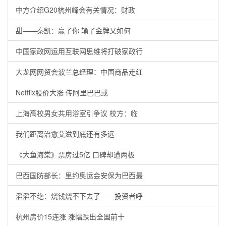
中方介绍G20杭州峰会有关情况：财政
甜——秦凯：赢了你 输了金牌又如何
中国家政网运用互联网思维将打破家政行
大龙网网贸会波兰总经理：中国商品走红
Netflix股价大涨 传阿里巴巴或
上海高校男女共用浴室引争议 校方：临
我们距离治愈艾滋到底还有多远
《大鱼海棠》票房过5亿 口碑却遭两极
巴西国防部长：里约奥运会安保为巴西最
滔滔不绝：烧钱烧不下去了——投资者呼
杭州房价15连涨 涨幅跌出全国前十