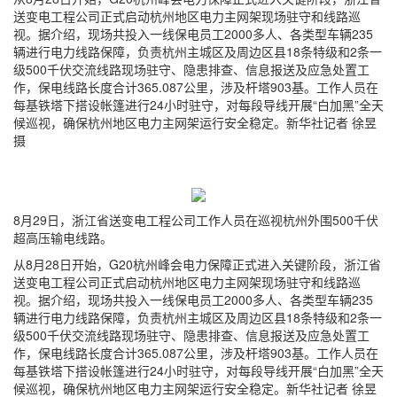
送变电工程公司正式启动杭州地区电力主网架现场驻守和线路巡
视。据介绍，现场共投入一线保电员工2000多人、各类型车辆235
辆进行电力线路保障，负责杭州主城区及周边区县18条特级和2条一
级500千伏交流线路现场驻守、隐患排查、信息报送及应急处置工
作，保电线路长度合计365.087公里，涉及杆塔903基。工作人员在
每基铁塔下搭设帐篷进行24小时驻守，对每段导线开展“白加黑”全天
候巡视，确保杭州地区电力主网架运行安全稳定。新华社记者 徐昱
摄
8月29日，浙江省送变电工程公司工作人员在巡视杭州外围500千伏
超高压输电线路。
从8月28日开始，G20杭州峰会电力保障正式进入关键阶段，浙江省
送变电工程公司正式启动杭州地区电力主网架现场驻守和线路巡
视。据介绍，现场共投入一线保电员工2000多人、各类型车辆235
辆进行电力线路保障，负责杭州主城区及周边区县18条特级和2条一
级500千伏交流线路现场驻守、隐患排查、信息报送及应急处置工
作，保电线路长度合计365.087公里，涉及杆塔903基。工作人员在
每基铁塔下搭设帐篷进行24小时驻守，对每段导线开展“白加黑”全天
候巡视，确保杭州地区电力主网架运行安全稳定。新华社记者 徐昱