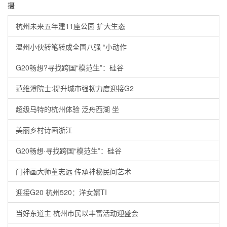
摄
杭州未来五年建11座公园 扩大生态
温州小伙转笔转成全国八强 “小动作
G20畅想?寻找跨国“模范生”：硅谷
范维澄院士:提升城市强韧力度迎接G2
超级马特的杭州体验 泛舟西湖 坐
美丽乡村诗画浙江
G20畅想·寻找跨国“模范生”：硅谷
门神画大师董志远 传承神秘民间艺术
迎接G20 杭州520：洋女婿TI
当好东道主 杭州市民以丰富活动迎盛会