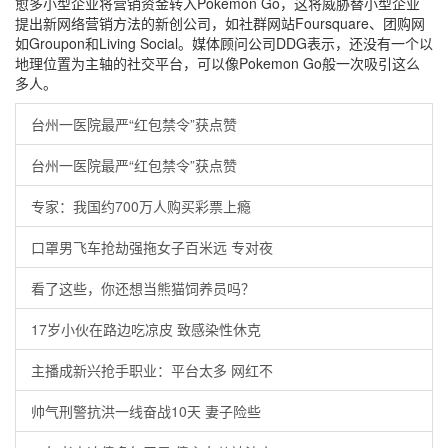
愈多小型企业将营销资金转入Pokemon Go，这将威胁替小型企业
提出新网络营销方法的新创公司，如社群网站Foursquare、团购网
如Groupon和Living Social。媒体顾问公司DDG表示，还没有一个以
地理位置为主轴的社交平台，可以像Pokemon Go般一次吸引这么
多人。
台州一医院最严“红包禁令”获点赞
台州一医院最严“红包禁令”获点赞
专家：我国约700万人购买彩票上瘾
口罩男飞车抢劫强拖女子百米远 专对夜
看了这些，你还想当熊猫饲养员吗？
17岁小伙在路边吃凉皮 致感染性休克
主播成新兴抢手职业：平台太多 网红不
帅气刑警抗洪一线奋战10天 妻子险些