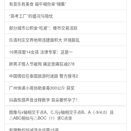
有音乐有美食 端午喊你来“嗨集”
“高考工厂”的盛况与隐忧
部分城市公积金“吃紧”：楼市交易活跃
乐清村庄交界地带违建面积大 环境脏乱
16男孩娶14女孩 法律专家：这是一
胖男子情人节被甩 痛定思痛狂减278
中国情侣在泰国旅游时迷路 警方搜寻2
广州快递小哥协助查毒300公斤 获奖
抖森性感声音诠释数学 耳朵要怀孕了！
图像与x轴相交于点A、C,与y轴相交于点B、A（-9/4,0）且
△ABC相似与△BOC（1）求C点坐
有理数的加减混合运算15道