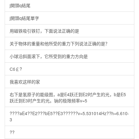
j開頭q結尾
j開頭q結尾單字
用磁铁吸引铁钉，下面说法正确的是
关于物体的重量和他所受的重力下列说法正确的是？
小球沿斜面滚下，它所受到的重力方向是
Сб￡?
我喜欢这样的家
右下是氢原子的能级图，a是E4跃迁到E2时产生的光，b是E5
跃迁到E3时产生的光。钠的极限频率v=5
????aE4??E2???bE5??E3??????v=5.531014Hz??h=6.610-
3
??