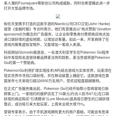
来人潮的Foursquare等新创公司构成威胁，同时也希望藉此进一步
打开大型品牌市场。
和任天堂携手打造的这款手游的Niantic公司CEO汉克(John Hanke)
接受《金融时报》专访时表示，他们有意推出以“地点赞助”(location
sponsored)为概念的广告服务，让企业和零售商付费把商店地点加
进口袋妖怪的虚拟地图，以增加访客量。如此一来，开发商除了在
游戏内贩售虚拟宝物外，又能增加一笔收入来源。
科技网站Gizmodo报道说，一名澳大利亚学生在Pokemon Go程序
码中发现知名连锁快餐品牌麦当劳的踪影，麦当劳或将是Pokemon
Go的第一个赞助商。
PokemonGo利用扩增实境技术(AR)结合游戏与实体世界，玩家须在
现实世界中寻找口袋妖怪，并在移动装置上捕捉它。这款游戏在美
国发布七天来吸引超过6500万名用户，受欢迎程度超越推特。
在正式广告服务推出前，Pokemon Go已经开始帮小型商家吸引新
顾客上门。一家纽约的披萨店花了10美元(约合人民币67元)在口袋
妖怪的商店购买“引诱模块”(Lure Module)道具吸引野生的口袋妖怪
靠近，成功吸引来大批玩家，上周末业绩大增75%。
营销专家表示，由于手机游戏拥有更大的用户基础，可能会有愈来