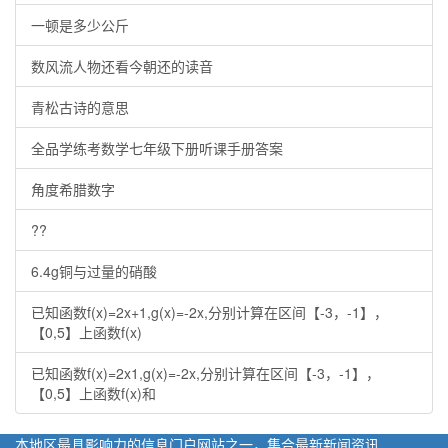
一顿是多少公斤
数风流人物还看今朝还的读音
青松古诗的意思
全品学练考数学七年级下册听课手册答案
角度希腊数字
??
6.4g铜与过量的硝酸
已知函数f(x)=2x+1,g(x)=-2x,分别计算在区间【-3，-1】，
【0,5】上函数f(x)
已知函数f(x)=2x1,g(x)=-2x,分别计算在区间【-3，-1】，
【0,5】上函数f(x)和
本地区最具影响力的信息门户网站之一，集合最新新闻资讯