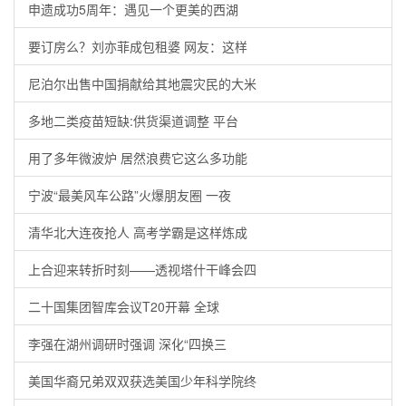
申遗成功5周年：遇见一个更美的西湖
要订房么？刘亦菲成包租婆 网友：这样
尼泊尔出售中国捐献给其地震灾民的大米
多地二类疫苗短缺:供货渠道调整 平台
用了多年微波炉 居然浪费它这么多功能
宁波“最美风车公路”火爆朋友圈 一夜
清华北大连夜抢人 高考学霸是这样炼成
上合迎来转折时刻——透视塔什干峰会四
二十国集团智库会议T20开幕 全球
李强在湖州调研时强调 深化“四换三
美国华裔兄弟双双获选美国少年科学院终