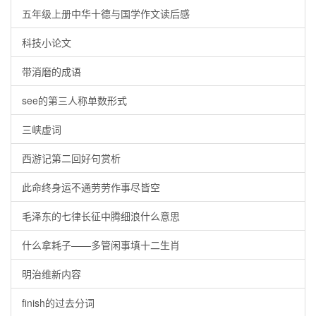
五年级上册中华十德与国学作文读后感
科技小论文
带消磨的成语
see的第三人称单数形式
三峡虚词
西游记第二回好句赏析
此命终身运不通劳劳作事尽皆空
毛泽东的七律长征中腾细浪什么意思
什么拿耗子——多管闲事填十二生肖
明治维新内容
finish的过去分词