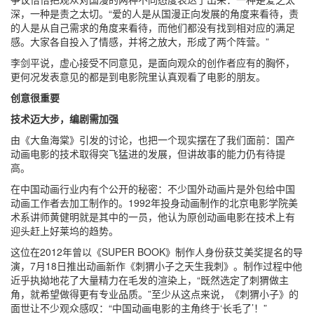
深，一种是责之太切。“爱的人是从国漫正向发展的角度来看待，责
的人是从自己需求的角度来看待，而他们都没有找到相对应的满足
感。大家各自投入了情感，并将之放大，形成了两个阵营。”
李剑平说，虚心接受不同意见，是面向观众的创作者应有的胸怀，
更何况发表意见的都是到电影院里认真观看了电影的朋友。
创意很重要
技术迈大步，编剧需加强
由《大鱼海棠》引发的讨论，也把一个现实摆在了我们面前：国产
动画电影的技术取得突飞猛进的发展，但讲故事的能力仍有待提
高。
在中国动画行业内有个公开的秘密：不少国外动画片是外包给中国
动画工作者去加工制作的。1992年投身动画制作的北京电影学院美
术系讲师黄健明就是其中的一员，他认为原创动画电影在技术上有
迎头赶上好莱坞的趋势。
这位在2012年曾以《SUPER BOOK》制作人身份获艾美奖提名的导
演，7月18日推出动画新作《刺猬小子之天生我刺》。制作过程中他
近乎执拗地花了大量精力在毛发的渲染上，“既然选定了刺猬做主
角，就希望做得更有专业品质。”至少从这点来说，《刺猬小子》的
面世让不少观众感叹：“中国动画电影的主角终于‘长毛了’！”