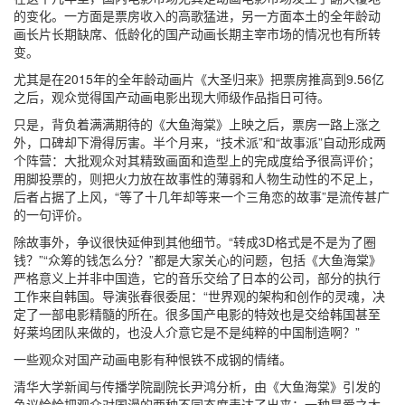
的变化。一方面是票房收入的高歌猛进，另一方面本土的全年龄动
画长片长期缺席、低龄化的国产动画长期主宰市场的情况也有所转
变。
尤其是在2015年的全年龄动画片《大圣归来》把票房推高到9.56亿
之后，观众觉得国产动画电影出现大师级作品指日可待。
只是，背负着满满期待的《大鱼海棠》上映之后，票房一路上涨之
外，口碑却下滑得厉害。半个月来，“技术派”和“故事派”自动形成两
个阵营：大批观众对其精致画面和造型上的完成度给予很高评价；
用脚投票的，则把火力放在故事性的薄弱和人物生动性的不足上，
后者占据了上风，“等了十几年却等来一个三角恋的故事”是流传甚广
的一句评价。
除故事外，争议很快延伸到其他细节。“转成3D格式是不是为了圈
钱？”“众筹的钱怎么分？”都是大家关心的问题，包括《大鱼海棠》
严格意义上并非中国造，它的音乐交给了日本的公司，部分的执行
工作来自韩国。导演张春很委屈：“世界观的架构和创作的灵魂，决
定了一部电影精髓的所在。很多国产电影的特效也是交给韩国甚至
好莱坞团队来做的，也没人介意它是不是纯粹的中国制造啊？”
一些观众对国产动画电影有种恨铁不成钢的情绪。
清华大学新闻与传播学院副院长尹鸿分析，由《大鱼海棠》引发的
争议恰恰把观众对国漫的两种不同态度表达了出来：一种是爱之太