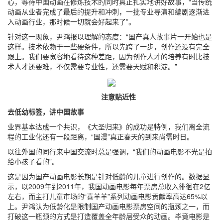
心，等待中国动画在修炼技术的同时真正扎实地讲好故事，“当传统
动画从业者完成了最后的提升和冲刺，一批专业导演和编剧逐渐进
入动画行业，那时候一切就会好起来了”。
针对这一现象，尹鸿报以理解的态度：“国产真人故事片一开始也是
这样。技术依赖于一些硬条件，所以先跨了一步，创作还没有完全
跟上。我们要宽容地看待这种差距，因为创作人才的培养有时比技
术人才还要难，不仅需要专业性，还需要天赋和积淀。”
注意贴近性
去低幼标签，讲中国故事
业界基本达成一个共识，《大圣归来》的成功是特例，我们离全流
程的工业化还有一段距离，“国漫”真正春天的到来尚需时日。
以往外国的同行来中国交流时总是强调，“我们的动画电影不光是拍
给小孩子看的”。
这是因为国产动画电影长期是针对低龄的儿童进行创作的。数据显
示，以2009年到2011年，我国动画电影每年票房总收入徘徊在2亿
左右，而主打儿童市场的“喜羊羊”系列动画电影贡献率高达65%以
上。尹鸿认为低龄化是限制国产动画电影票房空间的瓶颈之一，而
打破这一瓶颈的方式是打造覆盖全年龄层受众的动画。毕竟电影是