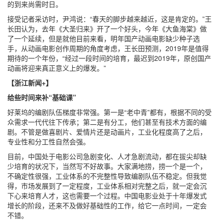
的到来尚需时日。
接受记者采访时，尹鸿说：“春天的脚步越来越近，这是肯定的。”王
长田认为，去年《大圣归来》开了一个好头，今年《大鱼海棠》做
了一个延续，但是就他目前来看，明年国产动画电影缺少种子选
手，从动画电影创作周期的角度考虑，王长田预测，2019年是值得
期待的一个年份，“经过一段时间的培育，最迟到2019年，原创国产
动画将迎来真正意义上的爆发。”
【浙江新闻+】
给些时间来补“基础课”
好莱坞的编剧队伍梯度非常强。第一是“老中青”都有，根据不同的受
众需求一代代往下传承；第二是有分工，他们甚至有技术方面的编
剧。不管是做喜剧片、爱情片还是动画片，工业化程度高了之后，
专业性和分工性自然会强。
目前，中国处于电影公司急剧变化、人才急剧流动，都在拔尖却缺
少培育的状况下，当然写不好故事。大家满地捞，捞一个是一个，
不确定性很强，工业体系的不完整性导致编剧队伍不稳定。但我觉
得，市场发展到了一定程度，工业体系相对完整之后，就一定会沉
下心来培育人才，这也需要一个过程。中国电影业处于十年爆发式
增长的阶段，还来不及做好基础性的工作，给它一点时间，一定会
不错。