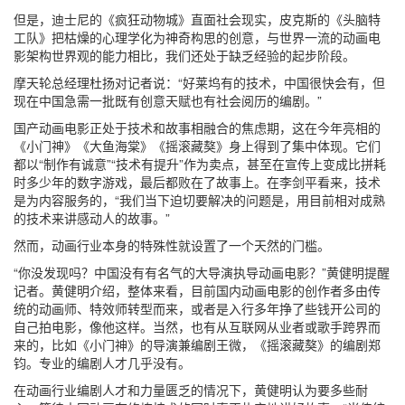
但是，迪士尼的《疯狂动物城》直面社会现实，皮克斯的《头脑特
工队》把枯燥的心理学化为神奇构思的创意，与世界一流的动画电
影架构世界观的能力相比，我们还处于缺乏经验的起步阶段。
摩天轮总经理杜扬对记者说：“好莱坞有的技术，中国很快会有，但
现在中国急需一批既有创意天赋也有社会阅历的编剧。”
国产动画电影正处于技术和故事相融合的焦虑期，这在今年亮相的
《小门神》《大鱼海棠》《摇滚藏獒》身上得到了集中体现。它们
都以“制作有诚意”“技术有提升”作为卖点，甚至在宣传上变成比拼耗
时多少年的数字游戏，最后都败在了故事上。在李剑平看来，技术
是为内容服务的，“我们当下迫切要解决的问题是，用目前相对成熟
的技术来讲感动人的故事。”
然而，动画行业本身的特殊性就设置了一个天然的门槛。
“你没发现吗？中国没有有名气的大导演执导动画电影？”黄健明提醒
记者。黄健明介绍，整体来看，目前国内动画电影的创作者多由传
统的动画师、特效师转型而来，或者是入行多年挣了些钱开公司的
自己拍电影，像他这样。当然，也有从互联网从业者或歌手跨界而
来的，比如《小门神》的导演兼编剧王微，《摇滚藏獒》的编剧郑
钧。专业的编剧人才几乎没有。
在动画行业编剧人才和力量匮乏的情况下，黄健明认为要多些耐