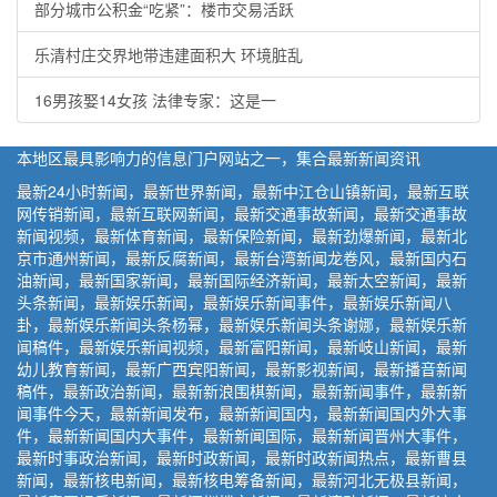
部分城市公积金“吃紧”：楼市交易活跃
乐清村庄交界地带违建面积大 环境脏乱
16男孩娶14女孩 法律专家：这是一
本地区最具影响力的信息门户网站之一，集合最新新闻资讯
最新24小时新闻，最新世界新闻，最新中江仓山镇新闻，最新互联
网传销新闻，最新互联网新闻，最新交通事故新闻，最新交通事故
新闻视频，最新体育新闻，最新保险新闻，最新劲爆新闻，最新北
京市通州新闻，最新反腐新闻，最新台湾新闻龙卷风，最新国内石
油新闻，最新国家新闻，最新国际经济新闻，最新太空新闻，最新
头条新闻，最新娱乐新闻，最新娱乐新闻事件，最新娱乐新闻八
卦，最新娱乐新闻头条杨幂，最新娱乐新闻头条谢娜，最新娱乐新
闻稿件，最新娱乐新闻视频，最新富阳新闻，最新岐山新闻，最新
幼儿教育新闻，最新广西宾阳新闻，最新影视新闻，最新播音新闻
稿件，最新政治新闻，最新新浪围棋新闻，最新新闻事件，最新新
闻事件今天，最新新闻发布，最新新闻国内，最新新闻国内外大事
件，最新新闻国内大事件，最新新闻国际，最新新闻晋州大事件，
最新时事政治新闻，最新时政新闻，最新时政新闻热点，最新曹县
新闻，最新核电新闻，最新核电筹备新闻，最新河北无极县新闻，