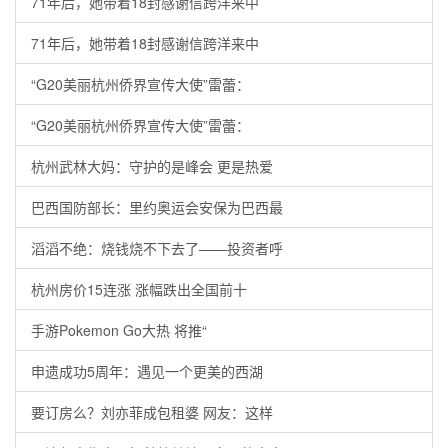
71年后，她带着18封感谢信跨洋来中
71年后，她带着18封感谢信跨洋来中
“G20美丽杭州侨界宣传大使”雷蕾：
“G20美丽杭州侨界宣传大使”雷蕾：
杭州武林大妈：守护的是峰会 更是热爱
巴西国防部长：里约奥运会安保为巴西最
滔滔不绝：烧钱烧不下去了——投资者呼
杭州房价15连涨 涨幅跌出全国前十
手游Pokemon Go大热 将推“
申遗成功5周年：遇见一个更美的西湖
要订房么？刘亦菲成包租婆 网友：这样