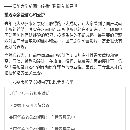
——清华大学新闻与传播学院副院长尹鸿
望观众多些信心和爱护
去年《大圣归来》票房上取得的巨大成功，让大家看到了国产动画
电影的希望，其实在之前国产动画电影已经在不断进步了。随着中
国动画创作团队经验的积累，投资条件的不断成熟，最重要的是观
众对国产动画电影的信心和爱护，国产原创动画影片一定会很快有
更好的表现。
当然我认为，目前中国动画电影创作团队的专业性需要重视和提
高，导演、编剧和设计，在热血、情怀、执着等方面的裹挟下，仍
然需要加强在各个创作和制作环节的专业性。因此对于专业人才的
挖掘和培养至关重要。
——北京电影学院动画学院院长李剑平
习近平八一前视察讲话
李克强主持国务院会议
美国华商的G20期盼： 向世界展示中
美国华商的G20期盼： 向世界展示中