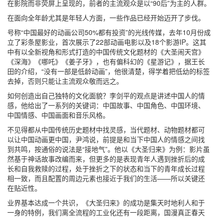
在影院而非荧屏上呈现的，前者的主流观众是以“90后”为主的人群。
在面向全年龄尤其是年轻人方面，一些作品已经开始迈开了步伐。
号称“中国最好的动画公司50%都有投资”的光线传媒，去年10月份成
立了彩条屋影业，首次展示了22部动画电影以及18个影游IP。这其
中有以全新视角和形式打造的中国传统文化题材的《大圣闹天宫》
《深海》《哪吒》《姜子牙》，也有偏科幻的《星游记》，据王长
田的介绍，“没有一部是低龄动画”，他很清楚，得学着把低幼的标签
去掉，否则只能让主流观众敬而远之。
如何创造出自己独特的文化面貌？李剑平的观点是讲述中国人的情
感，他给出了一系列的关键词：中国故事、中国角色、中国环境、
中国情感、中国画面和音乐风格。
不见得都从中国传统历史题材中找灵感，当代题材、动物题材都可
以让中国动画更中国，尹鸿说，前提是和当下中国人的情感之间找
到共鸣，按通俗的说法是“接地气”。他以《大圣归来》为例：影片虽
然基于神话故事改编而来，但更多的是表现青年人遇到挫折后的成
长和自我救赎的过程，处于挫折之下的状态和当下的青年成长过程
相一致，而且配置的周边元素也接近于我们的生活——所以关键还
在贴近性。
业界基本达成一个共识，《大圣归来》的成功是集天时地利人和于
一身的特例，我们离全流程的工业化还有一段距离，国漫真正春天