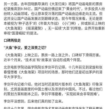
另一方面，去年田晓鹏导演的《大圣归来》将国产动画电影的票房
纪录推高到9.56亿，国产动画仿佛迎来了“黄金时代”，许多投资人纷
纷转入动画领域，也让原本受冷落的国产动画由边缘走向主流。但
这并没让国产动画发展达到巅峰状态，就今年情况来看，无论是原
本被视为“种子选手”的《年兽大作战》《小门神》，抑或新近上映的
《大鱼海棠》《摇滚藏獒》，无一延续“大圣”的辉煌，业界开始重新
审视“国漫崛起”的提法。
口碑两极走
“大鱼”争议，爱之深责之切？
《大鱼海棠》上映之后，票房一路上涨之外，口碑却下滑得厉害。
近半个月来，“技术派”和“故事派”自动形成两个阵营。
北京电影学院动画学院院长李剑平仍记得，十几年前见到梁旋和张
春憧憬着《大鱼海棠》项目时的场景，那时他们还是初出茅庐的清
华大学学生。
李剑平向记者介绍，他对当时还是短片版本的《大鱼海棠》印象深
刻，尤其是画面里的中国土楼以及浓浓的中国风。不过，看过他们
的策划方案和剧本之后，李剑平琢磨着，“实现起来会非常困难”。
李剑平没想到，后来他们真的拍了出来。
在这十几年里，国内电影市场尤其是动画电影市场发生了翻天覆地