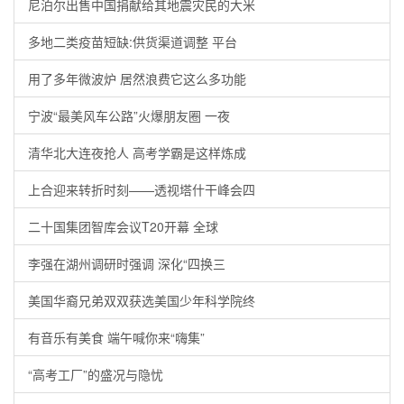
尼泊尔出售中国捐献给其地震灾民的大米
多地二类疫苗短缺:供货渠道调整 平台
用了多年微波炉 居然浪费它这么多功能
宁波“最美风车公路”火爆朋友圈 一夜
清华北大连夜抢人 高考学霸是这样炼成
上合迎来转折时刻——透视塔什干峰会四
二十国集团智库会议T20开幕 全球
李强在湖州调研时强调 深化“四换三
美国华裔兄弟双双获选美国少年科学院终
有音乐有美食 端午喊你来“嗨集”
“高考工厂”的盛况与隐忧